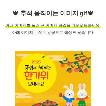
🍁 추석 움직이는 이미지 gif🍁
아래 이미지를 눌러 큰 이미지 파일을 다운로드하세요.
아래 이미지는 작은 용량으로 해상도 낮습니다.