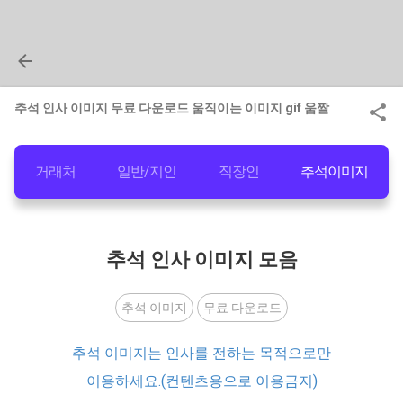
추석 인사 이미지 무료 다운로드 움직이는 이미지 gif 움짤
거래처
일반/지인
직장인
추석이미지
추석 인사 이미지 모음
추석 이미지
무료 다운로드
추석 이미지는 인사를 전하는 목적으로만
이용하세요.(컨텐츠용으로 이용금지)