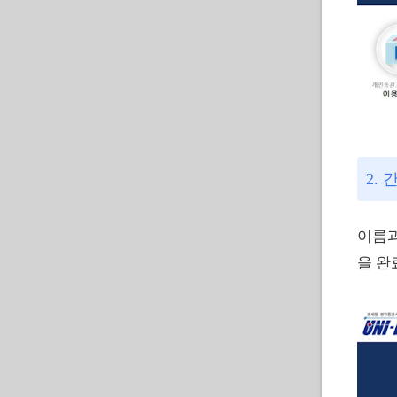
2.
이름과
을 완